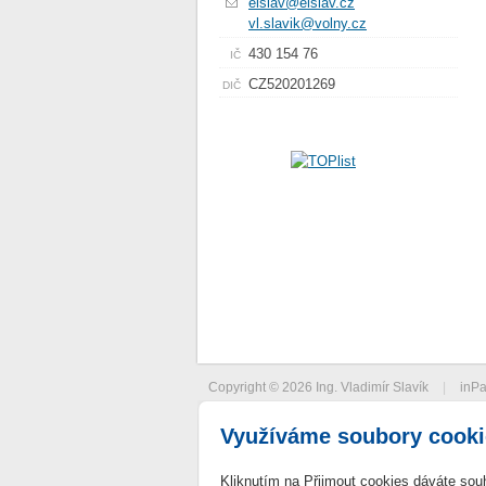
elslav@elslav.cz
vl.slavik@volny.cz
430 154 76
IČ
CZ520201269
DIČ
Copyright © 2026 Ing. Vladimír Slavík
|
inPa
Využíváme soubory cooki
Kliknutím na Přijmout cookies dáváte sou