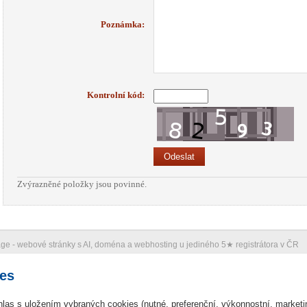
Poznámka:
Kontrolní kód:
Zvýrazněné položky jsou povinné.
ge -
webové stránky
s AI,
doména
a
webhosting
u jediného 5★ registrátora v ČR
es
hlas s uložením vybraných cookies (nutné, preferenční, výkonnostní, market