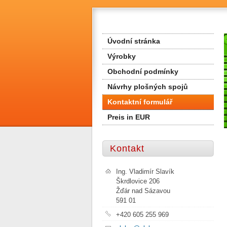
Úvodní stránka
Výrobky
Obchodní podmínky
Návrhy plošných spojů
Kontaktní formulář
Preis in EUR
Kontakt
Ing. Vladimír Slavík
Škrdlovice 206
Žďár nad Sázavou
591 01
+420 605 255 969